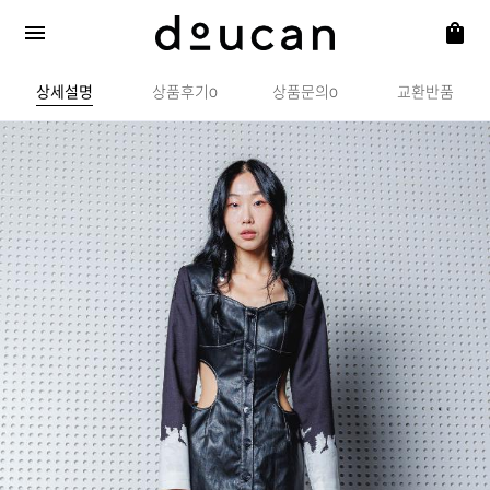
상세설명
상품후기
상품문의
교환반품
0
0