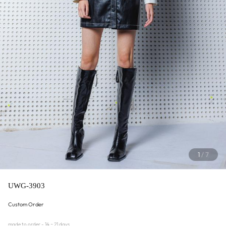
1
/
7
UWG-3903
Custom Order
made to order - 14 ~ 21 days