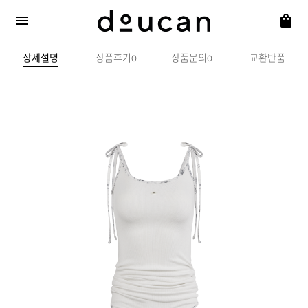
상세설명
상품후기
상품문의
교환반품
0
0