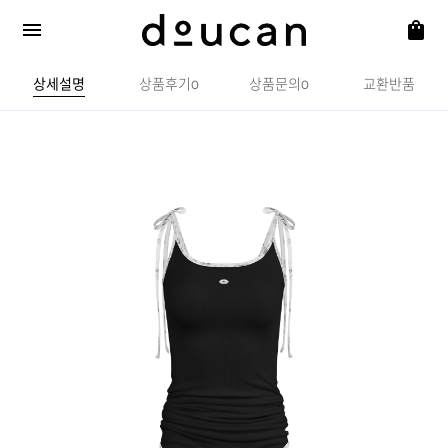
상세설명
상품후기
상품문의
교환반품
0
0