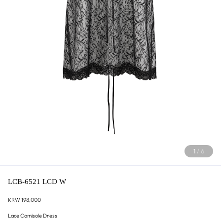
1
/
6
LCB-6521 LCD W
KRW 198,000
Lace Camisole Dress