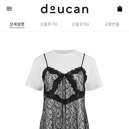
상세설명
상품후기
상품문의
교환반품
0
0