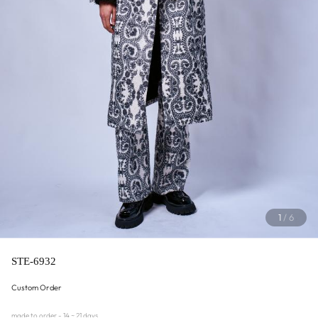
1
/
6
STE-6932
Custom Order
made to order - 14 ~ 21 days