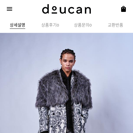
상세설명
상품후기
상품문의
교환반품
0
0