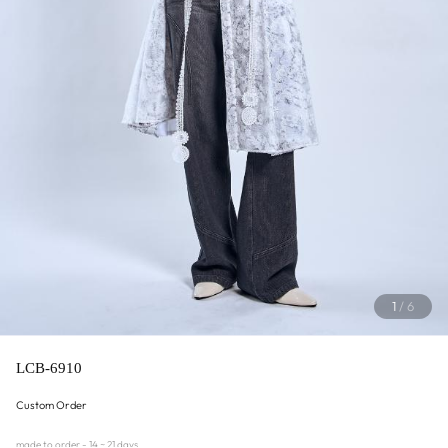
1
/
6
LCB-6910
Custom Order
made to order - 14 ~ 21 days