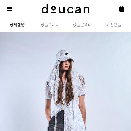
상세설명
상품후기
상품문의
교환반품
0
0